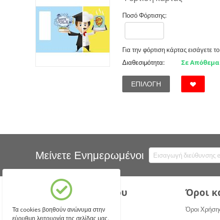
Ποσό Φόρτισης:
Για την φόρτιση κάρτας εισάγετε τ
Διαθεσιμότητα:
Σε Απόθεμα
ΕΠΙΛΟΓΉ
Μείνετε Ενημερωμένοι
Ο λογαριασμός μου
Όροι κ
Σύνδεση
Όροι Χρήση
Τα cookies βοηθούν ανώνυμα στην
εύρυθμη λειτουργία της σελίδας μας.