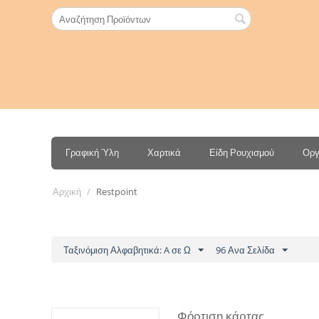
Γραφική Ύλη
Χαρτικά
Είδη Ρουχισμού
Οργ
Αρχική
/
Restpoint
Ταξινόμιση Αλφαβητικά: A σε Ω
96 Ανα Σελίδα
Φόρτιση κάρτας