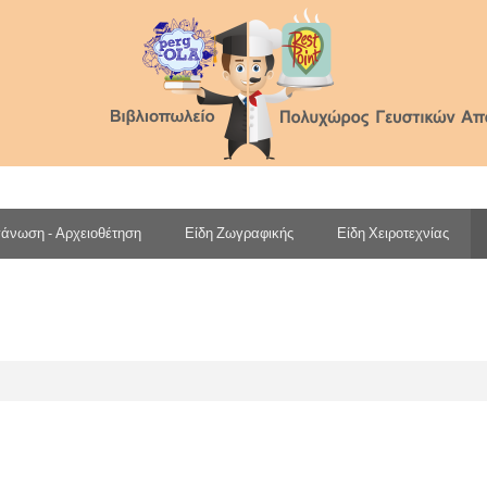
άνωση - Αρχειοθέτηση
Είδη Ζωγραφικής
Είδη Χειροτεχνίας