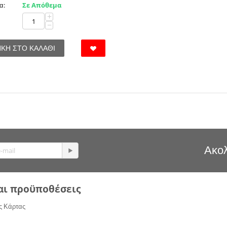
α:
Σε Απόθεμα
+
−
ΚΗ ΣΤΟ ΚΑΛΆΘΙ
Ακολ
αι προϋποθέσεις
ς Κάρτας