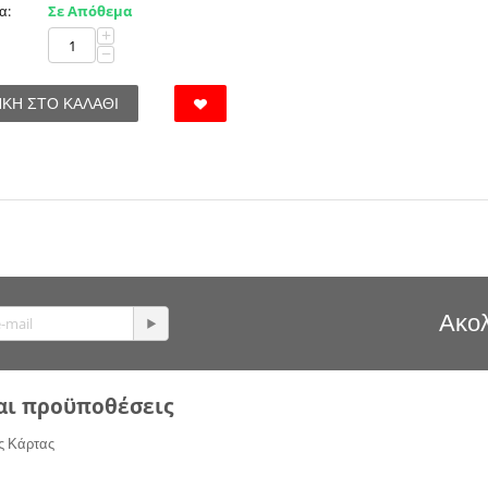
α:
Σε Απόθεμα
+
−
ΚΗ ΣΤΟ ΚΑΛΆΘΙ
Ακολ
αι προϋποθέσεις
ς Κάρτας