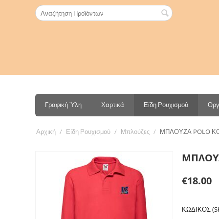
Γραφική Ύλη
Χαρτικά
Είδη Ρουχισμού
Οργ
Αρχική
/
Είδη Ρουχισμού
/
Μπλούζες
/
ΜΠΛΟΥΖΑ POLO ΚΟ
ΜΠΛΟΥΖ
€
18.00
ΚΩΔΙΚΟΣ (S